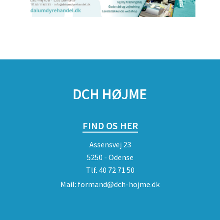
DCH HØJME
FIND OS HER
Assensvej 23
5250 - Odense
Tlf.
40 72 71 50
Mail:
formand@dch-hojme.dk