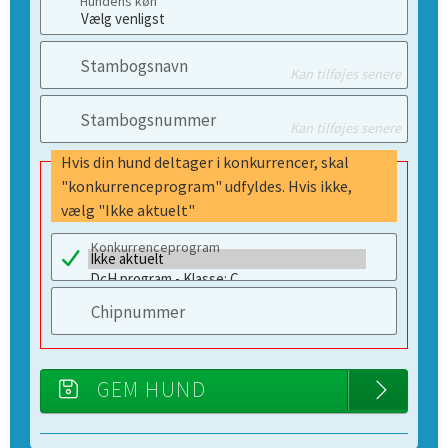
Hundens køn
Stambogsnavn
Kan tilføjes senere
Stambogsnummer
Kan tilføjes senere
Hvis din hund deltager i konkurrencer, skal
"konkurrenceprogram" udfyldes. Hvis ikke,
vælg "Ikke aktuelt"
Konkurrenceprogram
Chipnummer
GEM HUND