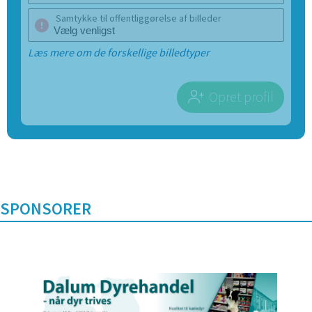
Samtykke til offentliggørelse af billeder
Læs mere om de forskellige billedtyper
Opret profil
SPONSORER