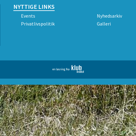
NYTTIGE LINKS
Events
Nyhedsarkiv
Privatlivspolitik
Galleri