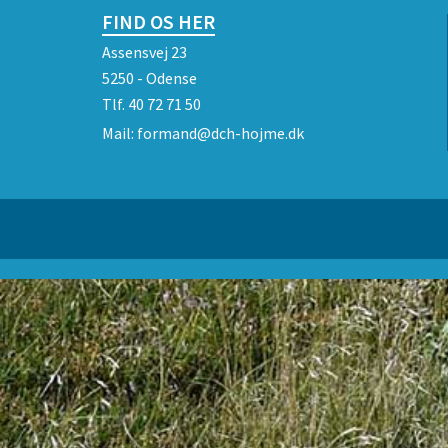
FIND OS HER
Assensvej 23
5250 - Odense
Tlf.
40 72 71 50
Mail:
formand@dch-hojme.dk