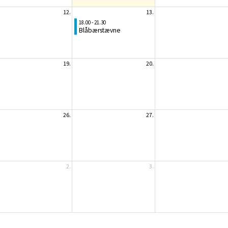
12.
13.
18.00 - 21.30
Blåbærstævne
19.
20.
26.
27.
2.
3.