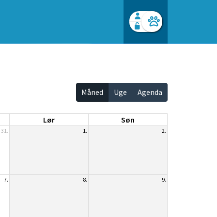
Facebook login
Husk mig
Glemt password
Opret profil
Log ind
Måned
Uge
Agenda
Lør
Søn
31.
1.
2.
7.
8.
9.