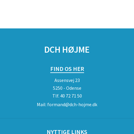
DCH HØJME
FIND OS HER
Assensvej 23
5250 - Odense
Tlf.
40 72 71 50
Mail:
formand@dch-hojme.dk
NYTTIGE LINKS