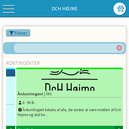
DCH HØJME
Filtrer
KONTINGENTER
Årskontingent
| ÅRS
0
-
99
år
Årskontingent betales af alle, der ønsker at være medlem af DcH
Højme og skal be...
H