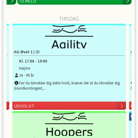
TILMELD
TIRSDAG
AG Øvet 1
AG 
| SD
Kl.
17:00
-
19:00
K
Højme
H
16
-
99
år
1
dig
Før du tilmelder dig dette hold, kræver det at du tilmelder dig
D
Grundkontingent,...
løbet
UDSOLGT
UD
FÅ