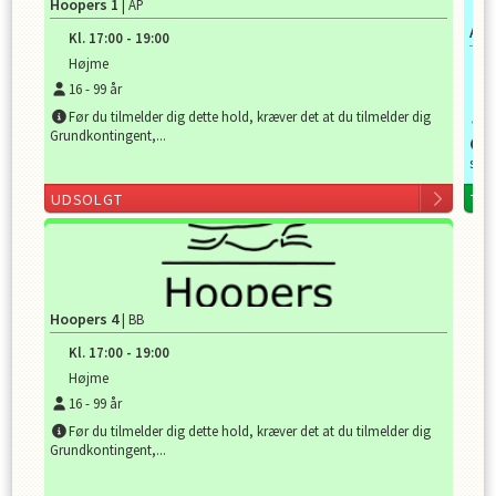
Hoopers 1
| AP
Agil
Kl.
17:00
-
19:00
Højme
K
16
-
99
år
H
Før du tilmelder dig dette hold, kræver det at du tilmelder dig
1
Grundkontingent,...
P
sama
UDSOLGT
TI
Hoopers 4
| BB
Kl.
17:00
-
19:00
Højme
16
-
99
år
Før du tilmelder dig dette hold, kræver det at du tilmelder dig
Grundkontingent,...