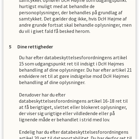
samtykket ophører
DcH Højme
som udgangspunkt
hurtigst muligt med at behandle de
personoplysninger, der behandles på grundlag af
samtykket. Det gælder dog ikke, hvis
DcH Højme
af
andre grunde fortsat skal behandle oplysninger, men
du vil i givet fald få besked herom.
Dine rettigheder
Du har efter databeskyttelsesforordningens artikel
15 som udgangspunkt ret til indsigt i
DcH Højme
s
behandling af dine oplysninger. Du har efter artikel 21
endvidere ret til at gøre indsigelse mod
DcH Højme
s
behandling af dine oplysninger.
Derudover har du efter
databeskyttelsesforordningens artikel 16-18 ret til
at få berigtiget, slettet eller blokeret oplysninger,
der viser sig urigtige eller vildledende eller på
lignende måde er behandlet i strid med lov.
Endelig har du efter databeskyttelsesforordningens
artikel 20 ret til dataportabilitet. Du har derfor ret til