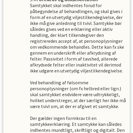
Samtykket skal indhentes forud for
påbegyndelse af behandlingen, og skal gives i
form af en utvetydig viljestilkendegivelse, der
ikke må give anledning til tvivl. Samtykke bør
således gives ved en erklæring eller aktiv
handling, der klart tilkendegiver den
registreredes accept af, at personoplysninger
om vedkommende behandles. Dette kan fx ske
gennem en underskrift eller afkrydsning af
felter. Passivitet i form af tavshed, allerede
afkrydsede felter eller inaktivitet vil derimod
ikke udgøre en utvetydig viljestilkendegivelse.
Ved behandling af følsomme
personoplysninger (om fx helbred eller lign.)
skal samtykket endvidere være udtrykkeligt,
hvilket understreger, at der særligt her ikke må
være tvivl om, at der er afgivet et samtykke.
Der gælder ingen formkrav til en
samtykkeerklæring. Et samtykke kan således
indhentes mundtligt, skriftligt og digitalt. Den