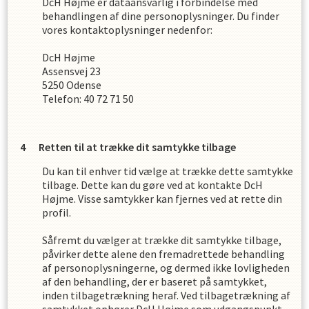
DcH Højme
er dataansvarlig i forbindelse med
behandlingen af dine personoplysninger. Du finder
vores kontaktoplysninger nedenfor:
DcH Højme
Assensvej 23
5250
Odense
Telefon:
40 72 71 50
Retten til at trække dit samtykke tilbage
Du kan til enhver tid vælge at trække dette samtykke
tilbage. Dette kan du gøre ved at kontakte
DcH
Højme
. Visse samtykker kan fjernes ved at rette din
profil.
Såfremt du vælger at trække dit samtykke tilbage,
påvirker dette alene den fremadrettede behandling
af personoplysningerne, og dermed ikke lovligheden
af den behandling, der er baseret på samtykket,
inden tilbagetrækning heraf. Ved tilbagetrækning af