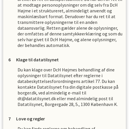
at modtage personoplysninger om dig selv fra
DcH
Højme
i et struktureret, almindeligt anvendt og
maskinlæsbart format. Derudover har du ret til at
transmittere oplysningerne til en anden
dataansvarlig. Retten gælder alene de oplysninger,
der omfattes af denne samtykkeerklæring og som du
selv har givet til
DcH Højme
,
og alene oplysninger,
der behandles automatisk.
Klage til datatilsynet
Du kan klage over
DcH Højme
s
behandling af dine
oplysninger til Datatilsynet efter reglerne i
databeskyttelsesforordningens artikel 77. Du kan
kontakte Datatilsynet fra din digitale postkasse på
borger.dk, ved almindelig e-mail til
dt@datatilsynet.dk eller med almindelig post til
Datatilsynet, Borgergade 28, 5., 1300 København K.
Love og regler
Du kan finde reglerne om behandling af