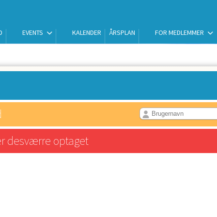
D
EVENTS
KALENDER
ÅRSPLAN
FOR MEDLEMMER
d
er desværre optaget