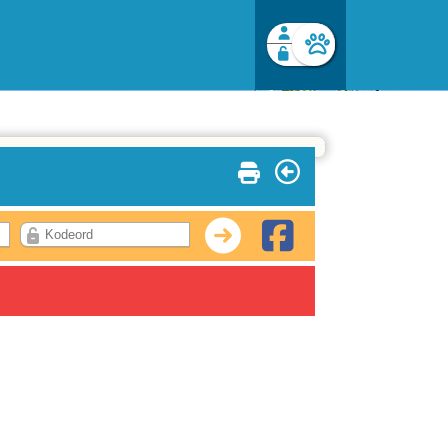
Facebook login
Husk mig
Glemt password
Opret profil
Log ind