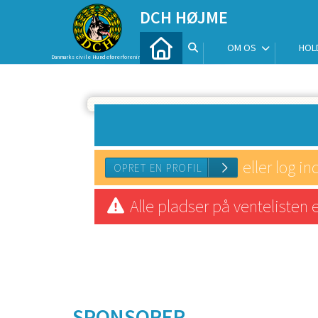
DCH HØJME
OM OS
HOL
Danmarks civile Hundeførerforening
eller log in
Alle pladser på ventelisten 
OPRET EN PROFIL
SPONSORER