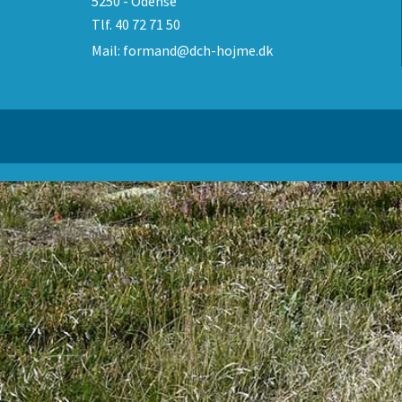
5250 - Odense
Tlf.
40 72 71 50
Mail:
formand@dch-hojme.dk